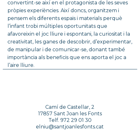
convertint-se així en el protagonista de les seves
pròpies experiències. Així doncs, organitzem i
pensem els diferents espais i materials perquè
l’infant trobi múltiples oportunitats que
afavoreixin el joc lliure i espontani, la curiositat i la
creativitat, les ganes de descobrir, d’experimentar,
de manipular i de comunicar-se, donant també
importància als beneficis que ens aporta el joc a
l’aire lliure.
Camí de Castellar, 2
17857 Sant Joan les Fonts
Telf. 972 29 01 30
elniu@santjoanlesfonts.cat